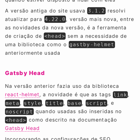
A versão antiga do site usava
resolvi
3.1.2
atualizar para
, versão mais nova, entre
4.22.0
as novidades da nova versão, é a ferramenta
de criação de
sem a necessidade de
<head>
uma biblioteca como o
gastby-helmet
anteriormente usada
Gatsby Head
Na versão anterior fazia uso da biblioteca
react-helmet
, a novidade é que as tags
,
link
,
,
,
,
, e
meta
style
title
base
script
quando usadas são inseridas no
noscript
como descrito na documentação
<head>
Gatsby Head
Incorporando as configurações de SEO