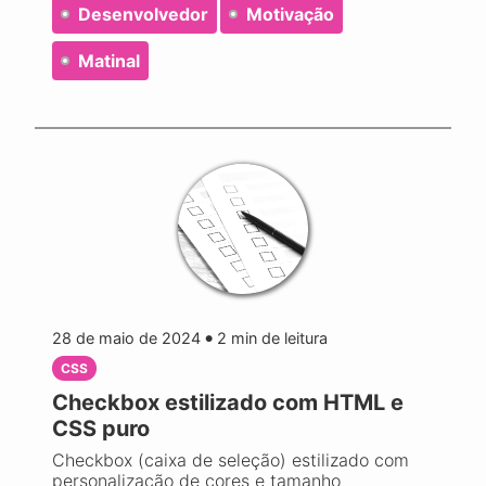
Desenvolvedor
Motivação
Matinal
28 de maio de 2024
2
min de leitura
●
CSS
Checkbox estilizado com HTML e
CSS puro
Checkbox (caixa de seleção) estilizado com
personalização de cores e tamanho