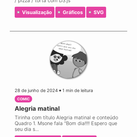
/ pizza / torta com D3.js
Visualização
Gráficos
SVG
28 de junho de 2024
1
min de leitura
●
COMIC
Alegria matinal
Tirinha com título Alegria matinal e conteúdo
Quadro 1. Msone fala "Bom dia!!!! Espero que
seu dia s...