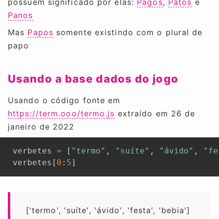
possuem significado por elas:
Pagos
,
Patos
e
Panos
Mas
Papos
somente existindo com o plural de
papo
Usando a base dados do jogo
Usando o código fonte em
https://term.ooo/termo.js
extraído em 26 de
janeiro de 2022
 verbetes 
=
[
"termo"
,
"suíte"
,
"ávido"
,
"fe
 verbetes
[
0
:
5
]
['termo', 'suíte', 'ávido', 'festa', 'bebia']