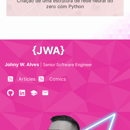
Criação de uma estrutura de rede neural do
zero com Python
{JWA}
Johny W. Alves
|
Senior Software Engineer
Articles
Comics