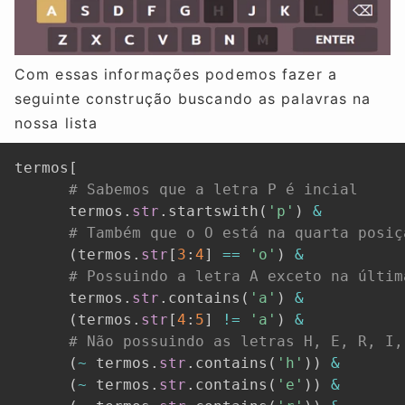
Com essas informações podemos fazer a
seguinte construção buscando as palavras na
nossa lista
termos
[
# Sabemos que a letra P é incial
      termos
.
str
.
startswith
(
'p'
)
&
# Também que o O está na quarta posiç
(
termos
.
str
[
3
:
4
]
==
'o'
)
&
# Possuindo a letra A exceto na últim
      termos
.
str
.
contains
(
'a'
)
&
(
termos
.
str
[
4
:
5
]
!=
'a'
)
&
# Não possuindo as letras H, E, R, I,
(
~
 termos
.
str
.
contains
(
'h'
)
)
&
(
~
 termos
.
str
.
contains
(
'e'
)
)
&