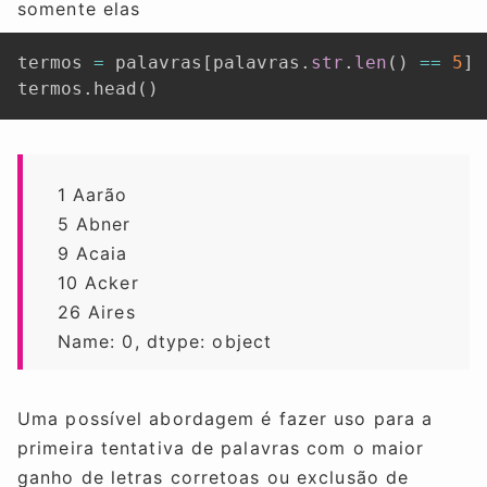
somente elas
termos 
=
 palavras
[
palavras
.
str
.
len
(
)
==
5
]
termos
.
head
(
)
1 Aarão
5 Abner
9 Acaia
10 Acker
26 Aires
Name: 0, dtype: object
Uma possível abordagem é fazer uso para a
primeira tentativa de palavras com o maior
ganho de letras corretoas ou exclusão de