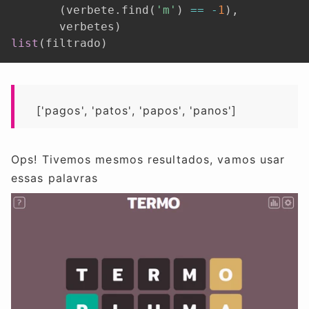
(
verbete
.
find
(
'm'
)
==
-
1
)
,
       verbetes
)
list
(
filtrado
)
['pagos', 'patos', 'papos', 'panos']
Ops! Tivemos mesmos resultados, vamos usar
essas palavras