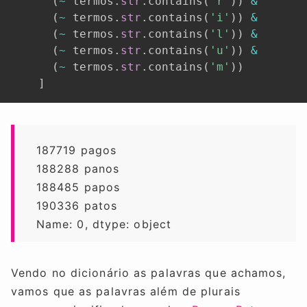
(
~
 termos
.
str
.
contains
(
'r'
)
)
&
(
~
 termos
.
str
.
contains
(
'i'
)
)
&
(
~
 termos
.
str
.
contains
(
'l'
)
)
&
(
~
 termos
.
str
.
contains
(
'u'
)
)
&
(
~
 termos
.
str
.
contains
(
'm'
)
)
]
187719 pagos
188288 panos
188485 papos
190336 patos
Name: 0, dtype: object
Vendo no dicionário as palavras que achamos,
vamos que as palavras além de plurais