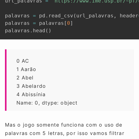
url_palavras 
=
'https://www.ime.usp.br/~pf/
palavras 
=
 pd
.
read_csv
(
url_palavras
,
 header
palavras 
=
 palavras
[
0
]
palavras
.
head
(
)
0 AC
1 Aarão
2 Abel
3 Abelardo
4 Abissínia
Name: 0, dtype: object
Mas o jogo somente funciona com o uso de
palavras com 5 letras, por isso vamos filtrar