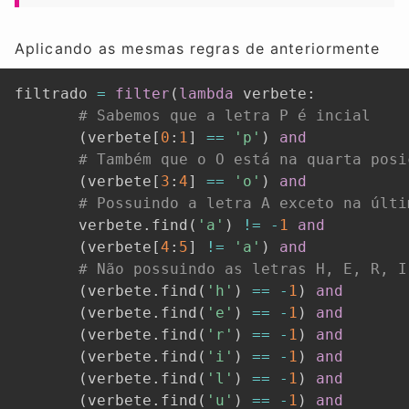
Aplicando as mesmas regras de anteriormente
filtrado 
=
filter
(
lambda
 verbete
:
# Sabemos que a letra P é incial
(
verbete
[
0
:
1
]
==
'p'
)
and
# Também que o O está na quarta posi
(
verbete
[
3
:
4
]
==
'o'
)
and
# Possuindo a letra A exceto na últi
       verbete
.
find
(
'a'
)
!=
-
1
and
(
verbete
[
4
:
5
]
!=
'a'
)
and
# Não possuindo as letras H, E, R, I
(
verbete
.
find
(
'h'
)
==
-
1
)
and
(
verbete
.
find
(
'e'
)
==
-
1
)
and
(
verbete
.
find
(
'r'
)
==
-
1
)
and
(
verbete
.
find
(
'i'
)
==
-
1
)
and
(
verbete
.
find
(
'l'
)
==
-
1
)
and
(
verbete
.
find
(
'u'
)
==
-
1
)
and