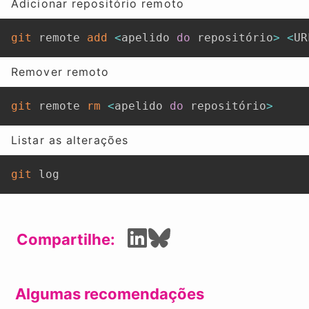
Adicionar repositório remoto
git
 remote 
add
<
apelido 
do
 repositório
>
<
UR
Remover remoto
git
 remote 
rm
<
apelido 
do
 repositório
>
Listar as alterações
git
 log
Compartilhe:
Algumas recomendações