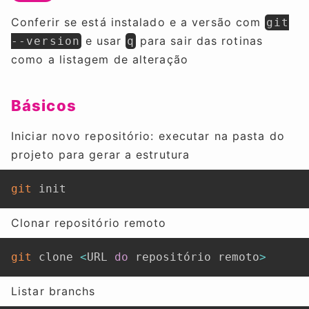
Conferir se está instalado e a versão com
git
e usar
para sair das rotinas
--version
q
como a listagem de alteração
Básicos
Iniciar novo repositório: executar na pasta do
projeto para gerar a estrutura
git
 init
Clonar repositório remoto
git
 clone 
<
URL 
do
 repositório remoto
>
Listar branchs