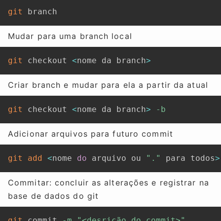
git
 branch
Mudar para uma branch local
git
 checkout 
<
nome da branch
>
Criar branch e mudar para ela a partir da atual
git
 checkout 
<
nome da branch
>
-b
Adicionar arquivos para futuro commit
git
add
<
nome 
do
 arquivo ou 
"."
 para todos
>
Commitar: concluir as alterações e registrar na
base de dados do git
git
 commit 
-m
"<desrição do commit>"