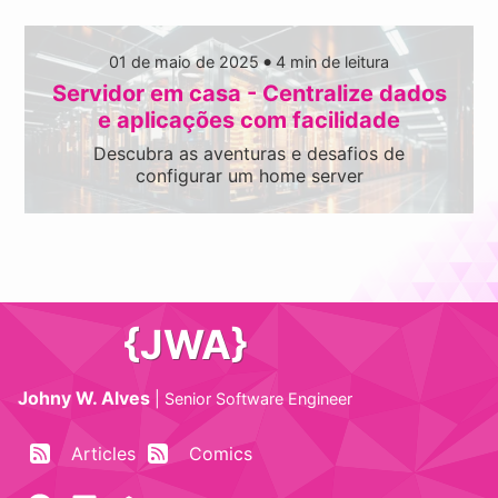
01 de maio de 2025
4
min de leitura
●
Servidor em casa - Centralize dados
e aplicações com facilidade
Descubra as aventuras e desafios de
configurar um home server
{JWA}
Johny W. Alves
|
Senior Software Engineer
Articles
Comics