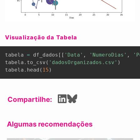
Visualização da Tabela
tabela 
=
 df_dados
[
[
'Data'
,
'NumeroDias'
,
'P
tabela
.
to_csv
(
'dadosOrganizados.csv'
)
tabela
.
head
(
15
)
Compartilhe:
Algumas recomendações