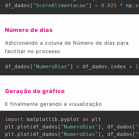
df_dados
[
"ScoreAlimentacao"
]
=
0.025
*
 np
.
s
Número de dias
Adicionando a coluna de Número de dias para
facilitar no processo
df_dados
[
"NumeroDias"
]
=
 df_dados
.
index 
+
1
Geração do gráfico
E finalmente gerando a visualização
import
 matplotlib
.
pyplot 
as
 plt

plt
.
plot
(
df_dados
[
"NumeroDias"
]
,
 df_dados
[
"
plt
.
plot
(
df_dados
[
"NumeroDias"
]
,
 df_dados
[
"