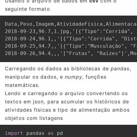
Usando o arquivo de dados em
csv
com o
seguinte formato
Data,Peso,Imagem,AtividadeFisica,Alimentaca
2018-09-23,96.7,1.jpg,'[{"Tipo":"Corrida", 
2018-09-24,96.1,,'[{"Tipo":"Corrida", "Dist
2018-09-25,94.7,,'[{"Tipo":"Musculação", "F
2018-09-26,94.4,,,'["Frutas", "Raízes"]',Mo
Carregando os dados as bibliotecas de
pandas
,
manipular os dados, e
numpy
, funções
matemáticas.
Lendo e carregando o arquivo convertendo os
textos em json, para acumular os históricos de
atividades físicas e tipo de alimentação ambos
objetos com listagens
import
 pandas 
as