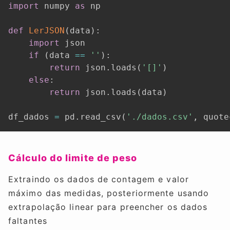
import
 numpy 
as
 np

def
LerJSON
(
data
)
:
import
 json

if
(
data 
==
''
)
:
return
 json
.
loads
(
'[]'
)
else
:
return
 json
.
loads
(
data
)
df_dados 
=
 pd
.
read_csv
(
'./dados.csv'
,
 quote
Cálculo do limite de peso
Extraindo os dados de contagem e valor
máximo das medidas, posteriormente usando
extrapolação linear para preencher os dados
faltantes