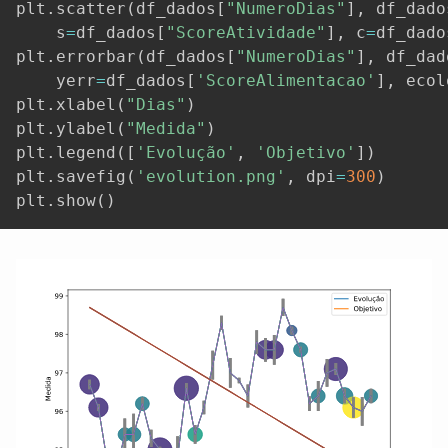
plt
.
scatter
(
df_dados
[
"NumeroDias"
]
,
 df_dado
    s
=
df_dados
[
"ScoreAtividade"
]
,
 c
=
df_dado
plt
.
errorbar
(
df_dados
[
"NumeroDias"
]
,
 df_dad
    yerr
=
df_dados
[
'ScoreAlimentacao'
]
,
 ecol
plt
.
xlabel
(
"Dias"
)
plt
.
ylabel
(
"Medida"
)
plt
.
legend
(
[
'Evolução'
,
'Objetivo'
]
)
plt
.
savefig
(
'evolution.png'
,
 dpi
=
300
)
plt
.
show
(
)