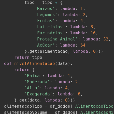
        tipo 
=
 tipo 
+
{
'Raízes'
:
lambda
:
1
,
'Legumes'
:
lambda
:
2
,
'Frutas'
:
lambda
:
4
,
'Laticínios'
:
lambda
:
8
,
'Farinários'
:
lambda
:
16
,
'Proteína Animal'
:
lambda
:
32
,
'Açúcar'
:
lambda
:
64
}
.
get
(
alimentacao
,
lambda
:
0
)
(
)
return
def
nivelAlimentacao
(
data
)
:
return
{
'Baixa'
:
lambda
:
1
,
'Moderada'
:
lambda
:
2
,
'Alta'
:
lambda
:
4
,
'Exagerada'
:
lambda
:
8
,
}
.
get
(
data
,
lambda
:
0
)
(
)
alimentacaoTipo 
=
 df_dados
[
'AlimentacaoTipo
alimentacaoVolume 
=
 df_dados
[
'AlimentacaoNi