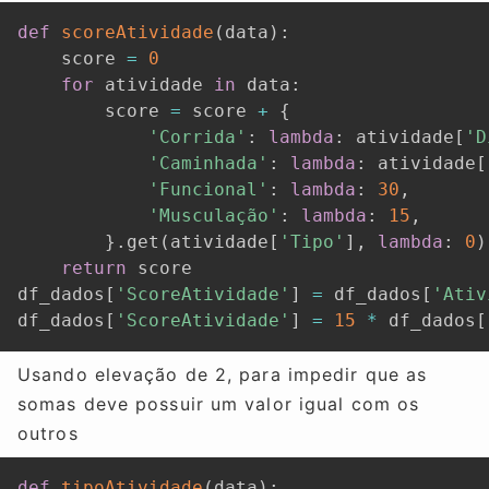
def
scoreAtividade
(
data
)
:
    score 
=
0
for
 atividade 
in
 data
:
        score 
=
 score 
+
{
'Corrida'
:
lambda
:
 atividade
[
'D
'Caminhada'
:
lambda
:
 atividade
[
'Funcional'
:
lambda
:
30
,
'Musculação'
:
lambda
:
15
,
}
.
get
(
atividade
[
'Tipo'
]
,
lambda
:
0
)
return
 score

df_dados
[
'ScoreAtividade'
]
=
 df_dados
[
'Ativ
df_dados
[
'ScoreAtividade'
]
=
15
*
 df_dados
[
Usando elevação de 2, para impedir que as
somas deve possuir um valor igual com os
outros
def
tipoAtividade
(
data
)
: