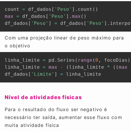
count 
=
 df_dados
[
'Peso'
]
.
count
(
)
max
=
 df_dados
[
'Peso'
]
.
max
(
)
df_dados
[
'Peso'
]
=
 df_dados
[
'Peso'
]
.
interpo
Com uma projeção linear de peso máximo para
o objetivo
linha_limite 
=
 pd
.
Series
(
range
(
0
,
 focoDias
)
linha_limite 
=
max
-
(
linha_limite 
*
(
(
max
df_dados
[
'Limite'
]
=
 linha_limite
Nível de atividades físicas
Para o resultado do fluxo ser negativo é
necessário ter saída, aumentar esse fluxo com
muita atividade física