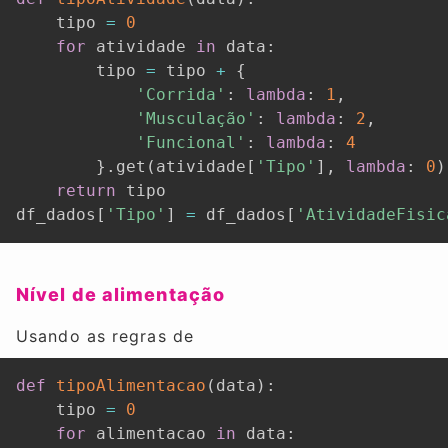
    tipo 
=
0
for
 atividade 
in
 data
:
        tipo 
=
 tipo 
+
{
'Corrida'
:
lambda
:
1
,
'Musculação'
:
lambda
:
2
,
'Funcional'
:
lambda
:
4
}
.
get
(
atividade
[
'Tipo'
]
,
lambda
:
0
)
return
 tipo

df_dados
[
'Tipo'
]
=
 df_dados
[
'AtividadeFisic
Nível de alimentação
Usando as regras de
def
tipoAlimentacao
(
data
)
:
    tipo 
=
0
for
 alimentacao 
in
 data
: